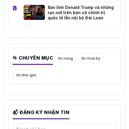
Marco Rubio
Bản lĩnh Donald Trump và những
rạn nứt trên bàn cờ chính trị
quốc tế lẫn nội bộ Đài Loan
📂 CHUYÊN MỤC
tin nong
tin-hoa-ky
tin-the-gioi
📬 ĐĂNG KÝ NHẬN TIN