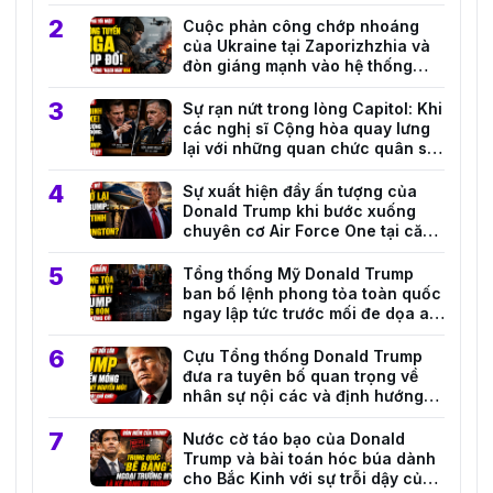
Cuộc phản công chớp nhoáng
của Ukraine tại Zaporizhzhia và
đòn giáng mạnh vào hệ thống
hậu cần Nga
Sự rạn nứt trong lòng Capitol: Khi
các nghị sĩ Cộng hòa quay lưng
lại với những quan chức quân sự
hàng đầu của Trump
Sự xuất hiện đầy ấn tượng của
Donald Trump khi bước xuống
chuyên cơ Air Force One tại căn
cứ Andrews
Tổng thống Mỹ Donald Trump
ban bố lệnh phong tỏa toàn quốc
ngay lập tức trước mối đe dọa an
ninh nghiêm trọng
Cựu Tổng thống Donald Trump
đưa ra tuyên bố quan trọng về
nhân sự nội các và định hướng
đối ngoại mới
Nước cờ táo bạo của Donald
Trump và bài toán hóc búa dành
cho Bắc Kinh với sự trỗi dậy của