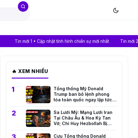
mới 1 • Cập nhật tình hình chiến sự mới nhất
Tin mới 2 • Giá vàng
🔥 XEM NHIỀU
Tổng thống Mỹ Donald
Trump ban bố lệnh phong
tỏa toàn quốc ngay lập tức
trước mối đe dọa an ninh
nghiêm trọng
Sa Lưới Mỹ: Mạng Lưới Iran
Tại Châu Âu & Hoa Kỳ Tan
Vỡ; Chỉ Huy Hezbollah Bị
Truy Tố!
Cựu Tổng thống Donald