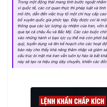
Trong một động thái mang tính bước ngoặt nhằm
vi quốc tế, các cơ quan thực thi pháp luật và tì
mô lớn, dẫn đến việc truy tố một chỉ huy cấp ca
bố xuyên quốc gia phức tạp. Đây được coi là mộ
thông qua các lực lượng ủy nhiệm của Iran, vốn 
qua tại cả châu Âu và Bắc Mỹ. Các cáo buộc chí
vào những hành vi bạo lực cụ thể mà còn phơi b
quỹ, tuyển dụng và lên kế hoạch cho các hoạt độn
bào này cho thấy khả năng thâm nhập và giám sát
cấu trúc bí mật mà Iran vẫn luôn tự hào là bất kh
này sẽ tạo ra hiệu ứng dây chuyền, khiến các đồn