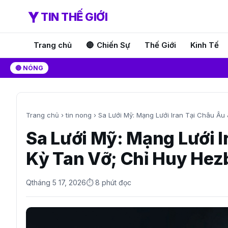
TIN THẾ GIỚI
Trang chủ
Chiến Sự
Thế Giới
Kinh Tế
🔴 NÓNG
Trang chủ
›
tin nong
›
Sa Lưới Mỹ: Mạng Lưới Iran Tại Châu Âu 
Sa Lưới Mỹ: Mạng Lưới I
Kỳ Tan Vỡ; Chỉ Huy Hezb
Q
tháng 5 17, 2026
⏱ 8 phút đọc