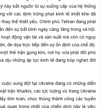
h lý này bắt nguồn từ sự xuống cấp của hệ thống
g với các lệnh trừng phạt kinh tế khắt khe đã
n thay thế thiết yếu. Chính phủ Tehran đang phải
ẫn đến sự bất bình ngày càng tăng trong xã hội.
ác hoạt động vận tải và sản xuất mà còn có nguy
ớn, đe dọa trực tiếp đến sự ổn định của chế độ.
một thế trận gọng kìm, nơi họ vừa phải đối phó
oa dịu những áp lực kinh tế đang bóp nghẹt đời
 cuộc xung đột tại Ukraine đang có những diễn
mặt trận Kharkiv, các lực lượng vũ trang Ukraine
ầy tính toán, chọc thủng thành công các tuyến
ả quan trọng nhất của chiến dịch này là việc