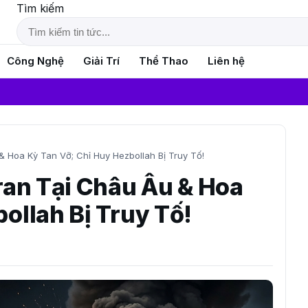
Tìm kiếm
Công Nghệ
Giải Trí
Thể Thao
Liên hệ
Tin 
& Hoa Kỳ Tan Vỡ; Chỉ Huy Hezbollah Bị Truy Tố!
ran Tại Châu Âu & Hoa
ollah Bị Truy Tố!