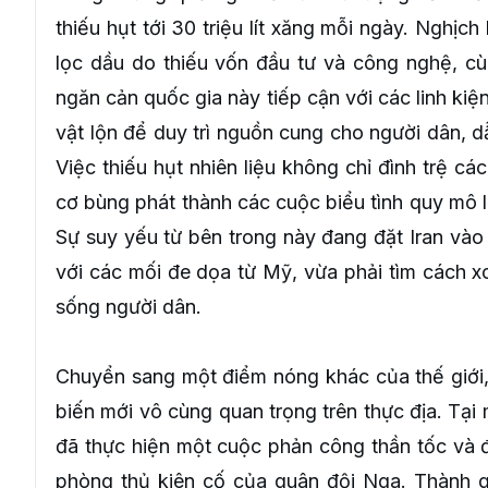
thiếu hụt tới 30 triệu lít xăng mỗi ngày. Nghịc
lọc dầu do thiếu vốn đầu tư và công nghệ, cùn
ngăn cản quốc gia này tiếp cận với các linh kiệ
vật lộn để duy trì nguồn cung cho người dân, d
Việc thiếu hụt nhiên liệu không chỉ đình trệ c
cơ bùng phát thành các cuộc biểu tình quy mô l
Sự suy yếu từ bên trong này đang đặt Iran vào 
với các mối đe dọa từ Mỹ, vừa phải tìm cách x
sống người dân.
Chuyển sang một điểm nóng khác của thế giới,
biến mới vô cùng quan trọng trên thực địa. Tại 
đã thực hiện một cuộc phản công thần tốc và đ
phòng thủ kiên cố của quân đội Nga. Thành qu