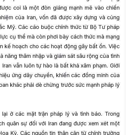
được coi là một đòn giáng mạnh mẽ vào chiến
nhiệm của Iran, vốn đã được xây dựng và củng
Bắc Mỹ. Các cáo buộc chính thức từ Bộ Tư pháp
lực cụ thể mà còn phơi bày cách thức mà mạng
ên kế hoạch cho các hoạt động gây bất ổn. Việc
hả năng thâm nhập và giám sát sâu rộng của tình
Iran vẫn luôn tự hào là bất khả xâm phạm. Giới
a hiệu ứng dây chuyền, khiến các đồng minh của
oan khác phải dè chừng trước sức mạnh pháp lý
lại ở các mặt trận pháp lý và tình báo. Trong
ạch quân sự đối với Iran đang được xem xét một
oa Kỳ. Các nguồn tin thân cận từ chính trường