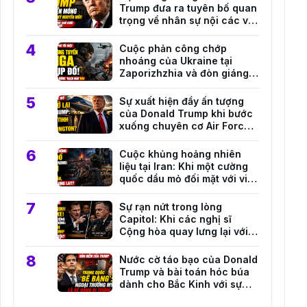
Trump đưa ra tuyên bố quan
trọng về nhân sự nội các và
định hướng đối ngoại mới
Cuộc phản công chớp
nhoáng của Ukraine tại
Zaporizhzhia và đòn giáng
mạnh vào hệ thống hậu cần
Nga
Sự xuất hiện đầy ấn tượng
của Donald Trump khi bước
xuống chuyên cơ Air Force
One tại căn cứ Andrews
Cuộc khủng hoảng nhiên
liệu tại Iran: Khi một cường
quốc dầu mỏ đối mặt với viễn
cảnh sụp đổ toàn diện
Sự rạn nứt trong lòng
Capitol: Khi các nghị sĩ
Cộng hòa quay lưng lại với
những quan chức quân sự
hàng đầu của Trump
Nước cờ táo bạo của Donald
Trump và bài toán hóc búa
dành cho Bắc Kinh với sự
trỗi dậy của Marco Rubio