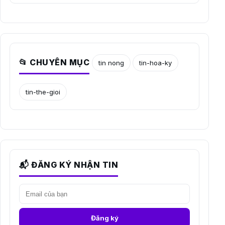
📂 CHUYÊN MỤC
tin nong
tin-hoa-ky
tin-the-gioi
📬 ĐĂNG KÝ NHẬN TIN
Đăng ký