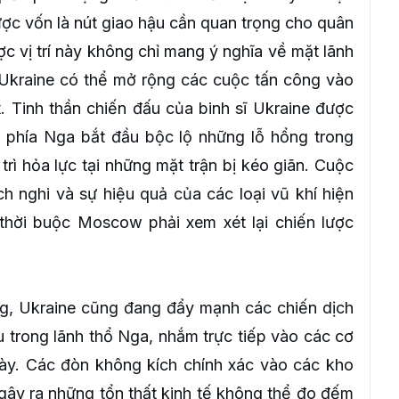
ược vốn là nút giao hậu cần quan trọng cho quân
ợc vị trí này không chỉ mang ý nghĩa về mặt lãnh
Ukraine có thể mở rộng các cuộc tấn công vào
 Tinh thần chiến đấu của binh sĩ Ukraine được
i phía Nga bắt đầu bộc lộ những lỗ hổng trong
rì hỏa lực tại những mặt trận bị kéo giãn. Cuộc
h nghi và sự hiệu quả của các loại vũ khí hiện
hời buộc Moscow phải xem xét lại chiến lược
ng, Ukraine cũng đang đẩy mạnh các chiến dịch
 trong lãnh thổ Nga, nhắm trực tiếp vào các cơ
ày. Các đòn không kích chính xác vào các kho
 gây ra những tổn thất kinh tế không thể đo đếm