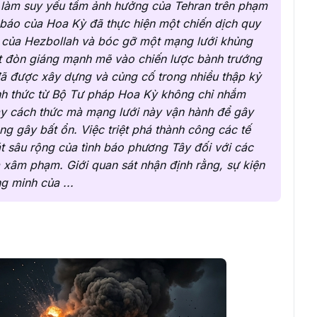
 làm suy yếu tầm ảnh hưởng của Tehran trên phạm
nh báo của Hoa Kỳ đã thực hiện một chiến dịch quy
o của Hezbollah và bóc gỡ một mạng lưới khủng
t đòn giáng mạnh mẽ vào chiến lược bành trướng
đã được xây dựng và củng cố trong nhiều thập kỷ
nh thức từ Bộ Tư pháp Hoa Kỳ không chỉ nhắm
ày cách thức mà mạng lưới này vận hành để gây
g gây bất ổn. Việc triệt phá thành công các tế
 sâu rộng của tình báo phương Tây đối với các
ả xâm phạm. Giới quan sát nhận định rằng, sự kiện
g minh của ...