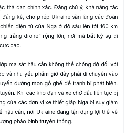
ặc thả đạn chính xác. Đáng chú ý, khả năng tác
g đáng kể, cho phép Ukraine săn lùng các đoàn
c chiến điện tử của Nga ở độ sâu lên tới 160 km
ng trắng drone" rộng lớn, nơi mà bất kỳ sự di
 cực cao.
 lớp ma sát hậu cần không thể chống đỡ đối với
ợc và nhu yếu phẩm giờ đây phải di chuyển vào
tuyến đường mòn gồ ghề để tránh bị phát hiện,
uyến. Khi các kho đạn và xe chở dầu liên tục bị
ộng của các đơn vị xe thiết giáp Nga bị suy giảm
ề hậu cần, nơi Ukraine đang tận dụng lợi thế về
ượng pháo binh truyền thống.