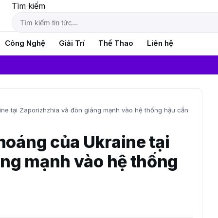
Tìm kiếm
Công Nghệ
Giải Trí
Thể Thao
Liên hệ
T
e tại Zaporizhzhia và đòn giáng mạnh vào hệ thống hậu cần
oáng của Ukraine tại
áng mạnh vào hệ thống