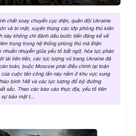
ính chất xoay chuyển cục diện, quân đội Ukraine
ớn và bí mật, xuyên thủng các lớp phòng thủ kiên
ch này không chỉ đánh dấu bước tiến đáng kể về
iêm trọng trong hệ thống phòng thủ mà Điện
 nhuần nhuyễn giữa yếu tố bất ngờ, hỏa lực pháo
lái tiên tiến, các lực lượng vũ trang Ukraine đã
hoàn toàn, buộc Moscow phải điều chỉnh lại toàn
m của cuộc tấn công lần này nằm ở khu vực xung
Pháo binh 148 và các lực lượng đổ bộ đường
t sắc. Theo các báo cáo thực địa, yếu tố tiên
sự bảo mật t...