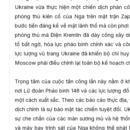
Ukraine vừa thực hiện một chiến dịch phản cô
phòng thủ kiên cố của Nga trên mặt trận Zap
bước tiến đáng kể về mặt lãnh thổ mà còn phơi
phòng thủ mà Điện Kremlin đã dày công xây d
tố bất ngờ, hỏa lực pháo binh chính xác và cô
lực lượng vũ trang Ukraine đã khiến bộ chỉ huy
Moscow phải điều chỉnh lại toàn bộ kế hoạch ch
Trọng tâm của cuộc tấn công lần này nằm ở kh
nơi Lữ đoàn Pháo binh 148 và các lực lượng đổ
một cách xuất sắc. Theo các báo cáo thực địa, 
dịch chính là sự bảo mật tác chiến tuyệt đối. Uk
sự che chắn của các màn sương mù và hệ thống 
và máy bay trinh sát của Nga không thể phát h