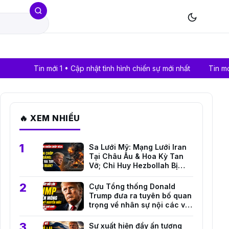
in mới 1 • Cập nhật tình hình chiến sự mới nhất
Tin mới 2 • Giá v
🔥 XEM NHIỀU
Sa Lưới Mỹ: Mạng Lưới Iran
Tại Châu Âu & Hoa Kỳ Tan
Vỡ; Chỉ Huy Hezbollah Bị
Truy Tố!
Cựu Tổng thống Donald
Trump đưa ra tuyên bố quan
trọng về nhân sự nội các và
định hướng đối ngoại mới
Sự xuất hiện đầy ấn tượng