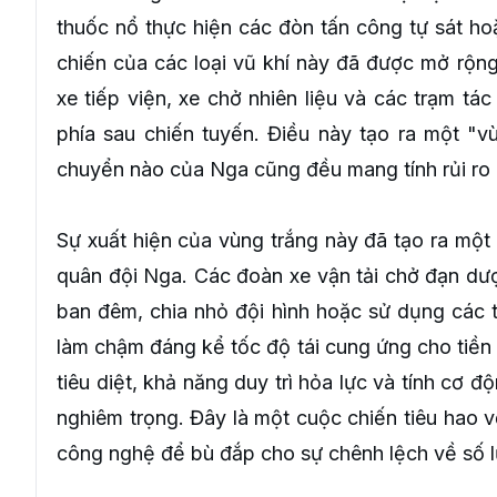
thuốc nổ thực hiện các đòn tấn công tự sát ho
chiến của các loại vũ khí này đã được mở rộn
xe tiếp viện, xe chở nhiên liệu và các trạm tá
phía sau chiến tuyến. Điều này tạo ra một "vù
chuyển nào của Nga cũng đều mang tính rủi ro
Sự xuất hiện của vùng trắng này đã tạo ra một
quân đội Nga. Các đoàn xe vận tải chở đạn dư
ban đêm, chia nhỏ đội hình hoặc sử dụng các 
làm chậm đáng kể tốc độ tái cung ứng cho tiền t
tiêu diệt, khả năng duy trì hỏa lực và tính cơ đ
nghiêm trọng. Đây là một cuộc chiến tiêu hao v
công nghệ để bù đắp cho sự chênh lệch về số l