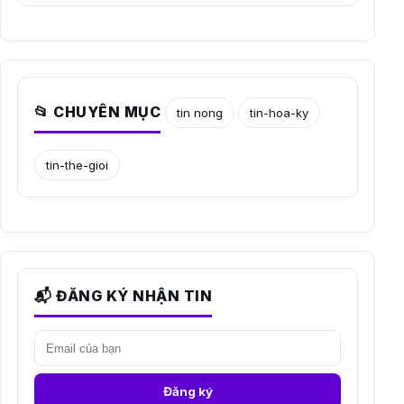
📂 CHUYÊN MỤC
tin nong
tin-hoa-ky
tin-the-gioi
📬 ĐĂNG KÝ NHẬN TIN
Đăng ký