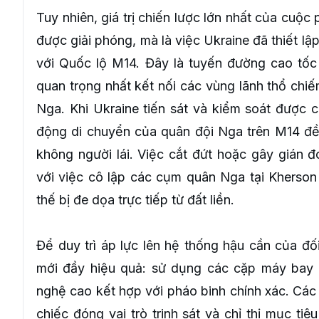
Tuy nhiên, giá trị chiến lược lớn nhất của cuộc
được giải phóng, mà là việc Ukraine đã thiết l
với Quốc lộ M14. Đây là tuyến đường cao tốc
quan trọng nhất kết nối các vùng lãnh thổ chi
Nga. Khi Ukraine tiến sát và kiểm soát được 
động di chuyển của quân đội Nga trên M14 đề
không người lái. Việc cắt đứt hoặc gây gián 
với việc cô lập các cụm quân Nga tại Kherson 
thế bị đe dọa trực tiếp từ đất liền.
Để duy trì áp lực lên hệ thống hậu cần của đối
mới đầy hiệu quả: sử dụng các cặp máy bay 
nghệ cao kết hợp với pháo binh chính xác. Các
chiếc đóng vai trò trinh sát và chỉ thị mục tiê