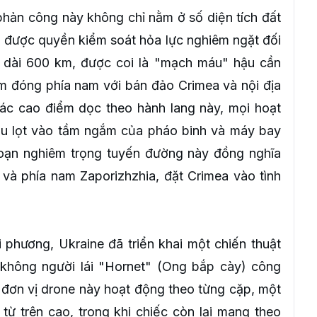
 phản công này không chỉ nằm ở số diện tích đất
ập được quyền kiểm soát hỏa lực nghiêm ngặt đối
 dài 600 km, được coi là "mạch máu" hậu cần
ếm đóng phía nam với bán đảo Crimea và nội địa
các cao điểm dọc theo hành lang này, mọi hoạt
u lọt vào tầm ngắm của pháo binh và máy bay
đoạn nghiêm trọng tuyến đường này đồng nghĩa
và phía nam Zaporizhzhia, đặt Crimea vào tình
 phương, Ukraine đã triển khai một chiến thuật
không người lái "Hornet" (Ong bắp cày) công
 đơn vị drone này hoạt động theo từng cặp, một
u từ trên cao, trong khi chiếc còn lại mang theo