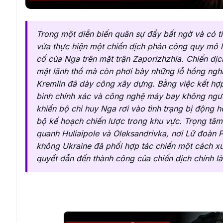
Trong một diễn biến quân sự đầy bất ngờ và có t
vừa thực hiện một chiến dịch phản công quy mô l
cố của Nga trên mặt trận Zaporizhzhia. Chiến dị
mặt lãnh thổ mà còn phơi bày những lỗ hổng ngh
Kremlin đã dày công xây dựng. Bằng việc kết hợp
binh chính xác và công nghệ máy bay không người 
khiến bộ chỉ huy Nga rơi vào tình trạng bị động 
bộ kế hoạch chiến lược trong khu vực. Trọng tâ
quanh Huliaipole và Oleksandrivka, nơi Lữ đoàn 
không Ukraine đã phối hợp tác chiến một cách xuấ
quyết dẫn đến thành công của chiến dịch chính là 