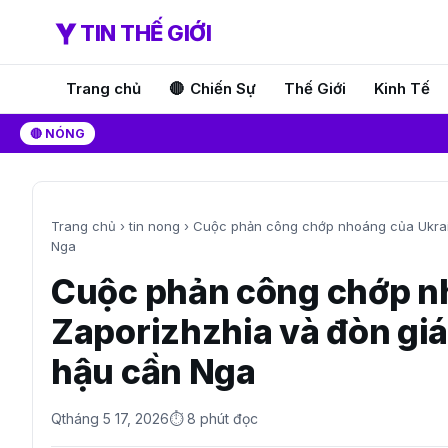
TIN THẾ GIỚI
Trang chủ
Chiến Sự
Thế Giới
Kinh Tế
🔴 NÓNG
Trang chủ
›
tin nong
›
Cuộc phản công chớp nhoáng của Ukrain
Nga
Cuộc phản công chớp nh
Zaporizhzhia và đòn gi
hậu cần Nga
Q
tháng 5 17, 2026
⏱ 8 phút đọc