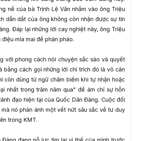
ặng nề của bà Trịnh Lệ Văn nhắm vào ông Triệu
h dẫn dắt của ông không còn nhận được sự tin
ng. Đáp lại những lời cay nghiệt này, ông Triệu
 điệu mỉa mai để phản pháo.
ng với phong cách nói chuyện sắc sảo và quyết
rả bằng cách gọi những lời chỉ trích đó là vô căn
hí còn dùng từ ngữ châm biếm khi tự nhận hoặc
đại nhất trong trăm năm qua" để ám chỉ sự hỗn
ò lãnh đạo hiện tại của Quốc Dân Đảng. Cuộc đối
 mà nó phản ánh một vết nứt sâu sắc về tư duy
bên trong KMT.
Đảng đang nỗ lực tìm lại vị thế của mình trước