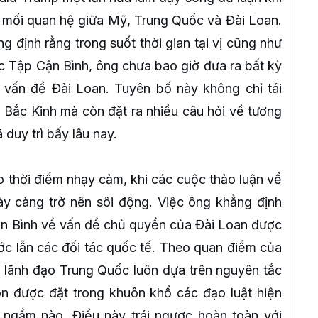
 mối quan hệ giữa Mỹ, Trung Quốc và Đài Loan.
 định rằng trong suốt thời gian tại vị cũng như
c Tập Cận Bình, ông chưa bao giờ đưa ra bất kỳ
 vấn đề Đài Loan. Tuyên bố này không chỉ tái
 Bắc Kinh mà còn đặt ra nhiều câu hỏi về tương
duy trì bấy lâu nay.
 thời điểm nhạy cảm, khi các cuộc thảo luận về
y càng trở nên sôi động. Việc ông khẳng định
n Bình về vấn đề chủ quyền của Đài Loan được
ước lẫn các đối tác quốc tế. Theo quan điểm của
 lãnh đạo Trung Quốc luôn dựa trên nguyên tắc
ôn được đặt trong khuôn khổ các đạo luật hiện
ngầm nào. Điều này trái ngược hoàn toàn với