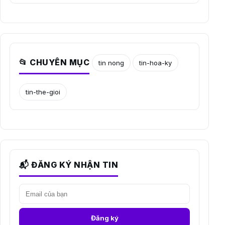
📂 CHUYÊN MỤC
tin nong
tin-hoa-ky
tin-the-gioi
📬 ĐĂNG KÝ NHẬN TIN
Đăng ký