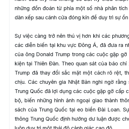
những đồn đoán từ phía một số nhà phân tích
dàn xếp sau cánh cửa đóng kín để duy trì sự ổn 
Sự việc càng trở nên thú vị hơn khi các phương
các diễn biến tại khu vực Đông Á, đã đưa ra 
của ông Donald Trump trong các cuộc gặp gỡ ch
kiện tại Thiên Đàn. Theo quan sát của báo ch
Trump đã thay đổi sắc mặt một cách rõ rệt, th
chịu. Các chuyên gia Nhật Bản nghi ngờ rằng s
Trung Quốc đã lợi dụng các cuộc gặp gỡ cấp ca
bộ, biến những hình ảnh ngoại giao thành th
sách của Trung Quốc tại eo biển Đài Loan. S
thông Trung Quốc định hướng dư luận được cho
luôn duy trì một thái độ cảnh giác cao độ.