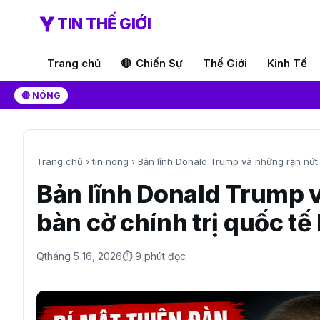
TIN THẾ GIỚI
Trang chủ
Chiến Sự
Thế Giới
Kinh Tế
🔴 NÓNG
Trang chủ
›
tin nong
›
Bản lĩnh Donald Trump và những rạn nứt t
Bản lĩnh Donald Trump v
bàn cờ chính trị quốc tế
Q
tháng 5 16, 2026
⏱ 9 phút đọc