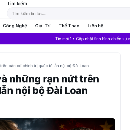
Tìm kiếm
Công Nghệ
Giải Trí
Thể Thao
Liên hệ
Tin mới 1 • Cập nhật tình hình chiến sự mới nhất
rên bàn cờ chính trị quốc tế lẫn nội bộ Đài Loan
à những rạn nứt trên
 lẫn nội bộ Đài Loan