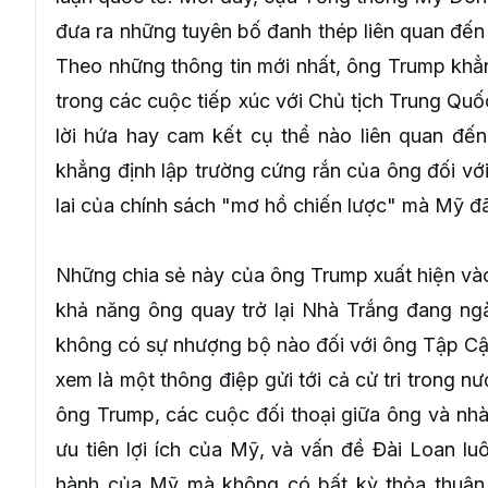
đưa ra những tuyên bố đanh thép liên quan đến
Theo những thông tin mới nhất, ông Trump khẳng
trong các cuộc tiếp xúc với Chủ tịch Trung Quố
lời hứa hay cam kết cụ thể nào liên quan đến
khẳng định lập trường cứng rắn của ông đối với
lai của chính sách "mơ hồ chiến lược" mà Mỹ đã 
Những chia sẻ này của ông Trump xuất hiện vào
khả năng ông quay trở lại Nhà Trắng đang ngà
không có sự nhượng bộ nào đối với ông Tập Cậ
xem là một thông điệp gửi tới cả cử tri trong n
ông Trump, các cuộc đối thoại giữa ông và nhà
ưu tiên lợi ích của Mỹ, và vấn đề Đài Loan lu
hành của Mỹ mà không có bất kỳ thỏa thuận 