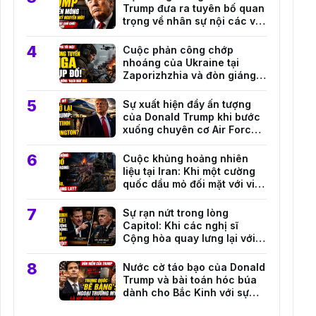
Trump đưa ra tuyên bố quan
trọng về nhân sự nội các và
định hướng đối ngoại mới
Cuộc phản công chớp
nhoáng của Ukraine tại
Zaporizhzhia và đòn giáng
mạnh vào hệ thống hậu cần
Nga
Sự xuất hiện đầy ấn tượng
của Donald Trump khi bước
xuống chuyên cơ Air Force
One tại căn cứ Andrews
Cuộc khủng hoảng nhiên
liệu tại Iran: Khi một cường
quốc dầu mỏ đối mặt với viễn
cảnh sụp đổ toàn diện
Sự rạn nứt trong lòng
Capitol: Khi các nghị sĩ
Cộng hòa quay lưng lại với
những quan chức quân sự
hàng đầu của Trump
Nước cờ táo bạo của Donald
Trump và bài toán hóc búa
dành cho Bắc Kinh với sự
trỗi dậy của Marco Rubio