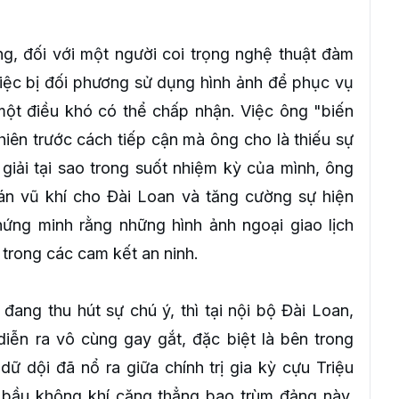
ng, đối với một người coi trọng nghệ thuật đàm
iệc bị đối phương sử dụng hình ảnh để phục vụ
 một điều khó có thể chấp nhận. Việc ông "biến
hiên trước cách tiếp cận mà ông cho là thiếu sự
giải tại sao trong suốt nhiệm kỳ của mình, ông
án vũ khí cho Đài Loan và tăng cường sự hiện
ứng minh rằng những hình ảnh ngoại giao lịch
 trong các cam kết an ninh.
đang thu hút sự chú ý, thì tại nội bộ Đài Loan,
iễn ra vô cùng gay gắt, đặc biệt là bên trong
dội đã nổ ra giữa chính trị gia kỳ cựu Triệu
 bầu không khí căng thẳng bao trùm đảng này.