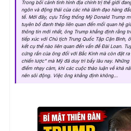
Trong bối cảnh tình hình địa chính trị thế giới đ
ngôn và động thái của các nhà lãnh đạo hàng đầu
tế. Mới đây, cựu Tổng thống Mỹ Donald Trump mộ
tuyên bố đanh thép liên quan đến mối quan hệ g
thông tin mới nhất, ông Trump khẳng định rằng tro
tiếp xúc với Chủ tịch Trung Quốc Tập Cận Bình, 
kết cụ thể nào liên quan đến vấn đề Đài Loan. Tu
cứng rắn của ông đối với Bắc Kinh mà còn đặt ra 
chiến lược" mà Mỹ đã duy trì bấy lâu nay. Những 
điểm nhạy cảm, khi các cuộc thảo luận về khả nă
nên sôi động. Việc ông khẳng định không...