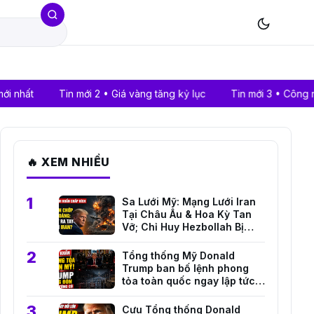
Tin mới 2 • Giá vàng tăng kỷ lục
Tin mới 3 • Công nghệ AI tha
🔥 XEM NHIỀU
Sa Lưới Mỹ: Mạng Lưới Iran
Tại Châu Âu & Hoa Kỳ Tan
Vỡ; Chỉ Huy Hezbollah Bị
Truy Tố!
Tổng thống Mỹ Donald
Trump ban bố lệnh phong
tỏa toàn quốc ngay lập tức
trước mối đe dọa an ninh
nghiêm trọng
Cựu Tổng thống Donald