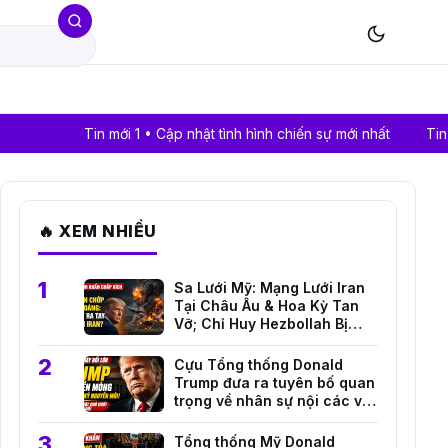
Tin mới 1 • Cập nhật tình hình chiến sự mới nhất
Tin mới 2 • Gi
🔥 XEM NHIỀU
Sa Lưới Mỹ: Mạng Lưới Iran
Tại Châu Âu & Hoa Kỳ Tan
Vỡ; Chỉ Huy Hezbollah Bị
Truy Tố!
Cựu Tổng thống Donald
Trump đưa ra tuyên bố quan
trọng về nhân sự nội các và
định hướng đối ngoại mới
Tổng thống Mỹ Donald