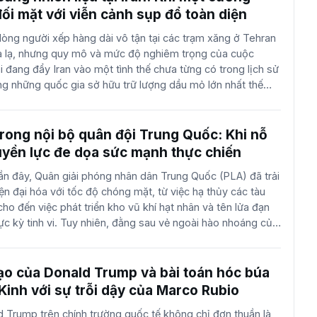
 người đồng minh chính trị một thời giờ đây lại đứng ở hai
ối mặt với viễn cảnh sụp đổ toàn diện
ơi bày những vết nứt sâu sắc trong cấu trúc niềm tin của hệ
ng người xếp hàng dài vô tận tại các trạm xăng ở Tehran
 Kỳ. Sự kiện bắt đầu bằng một loạt các phiên thẩm vấn kỹ
xa lạ, nhưng quy mô và mức độ nghiêm trọng của cuộc
n chức quốc phòng chủ chốt của chính quyền cũ bị đưa vào
i đang đẩy Iran vào một tình thế chưa từng có trong lịch sử
nh về những quyết định gây tranh cãi trong quá khứ. Tuy
ong những quốc gia sở hữu trữ lượng dầu mỏ lớn nhất thế
 luận và giới quan sát đặc biệt chú ý không phải là sự tấn
 đối mặt với nghịch lý cay đắng: cạn kiệt xăng dầu ngay trên
 mình. Khái niệm Ngày số không – thời điểm mà hệ thống
 hoàn toàn tê liệt – không còn là một dự báo xa vời mà
trong nội bộ quân đội Trung Quốc: Khi nỗ
hực khốc liệt đối với hơn 10 triệu người dân tại các đô thị
uyền lực đe dọa sức mạnh thực chiến
không chỉ đơn thuần là vấn đề kỹ thuật hay kinh tế, nó là hệ
n đây, Quân giải phóng nhân dân Trung Quốc (PLA) đã trải
ác đòn tấn công quân sự chiến lược kết hợp với những sai
ện đại hóa với tốc độ chóng mặt, từ việc hạ thủy các tàu
và sự ưu tiên cực đoan của chính quyền dành cho các mục
ho đến việc phát triển kho vũ khí hạt nhân và tên lửa đạn
ì phúc lợi dân sinh. Nguồn cơn của sự sụp đổ bắt đầu từ các
ực kỳ tinh vi. Tuy nhiên, đằng sau vẻ ngoài hào nhoáng của
h xác nhằm vào những cơ sở hạ tầng năng lượng trọng yếu.
inh trên quảng trường Thiên An Môn là một cuộc khủng
 thanh trừng khốc liệt đang diễn ra trong hàng ngũ lãnh
hủ tịch Tập Cận Bình, trong nỗ lực không mệt mỏi nhằm
ạo của Donald Trump và bài toán hóc búa
át tuyệt đối và loại bỏ tham nhũng, đã thực hiện những đợt
Kinh với sự trỗi dậy của Marco Rubio
 nhất kể từ thời Mao Trạch Đông. Mặc dù Bắc Kinh tuyên
ld Trump trên chính trường quốc tế không chỉ đơn thuần là
c đi cần thiết để xây dựng một lực lượng chiến đấu liêm