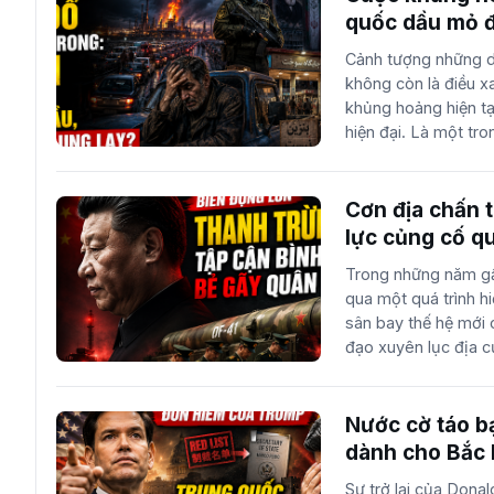
kinh ngạc, khi những
quốc dầu mỏ đ
đầu chiến tuyến, ph
Cảnh tượng những dò
thống chính trị Hoa
không còn là điều 
lưỡng, nơi các qua
khủng hoảng hiện tạ
vị thế phải giải trì
hiện đại. Là một tr
nhiên, điều khiến dư
giới, Iran đang phải
cô...
chính mảnh đất của
cung ứng năng lượng
Cơn địa chấn 
đang trở thành hiện t
lực củng cố q
lớn. Sự đứt gãy này 
Trong những năm gầ
quả trực tiếp của c
qua một quá trình hi
lầm trong quản trị 
sân bay thế hệ mới c
tiêu quân sự thay v
đạo xuyên lục địa c
đợt không kích chín
những cuộc duyệt b
Các b...
hoảng niềm tin và sự
đạo cao cấp nhất. C
Nước cờ táo b
thiết lập sự kiểm so
dành cho Bắc 
thanh quét mạnh mẽ
Sự trở lại của Dona
bố đây là những bướ