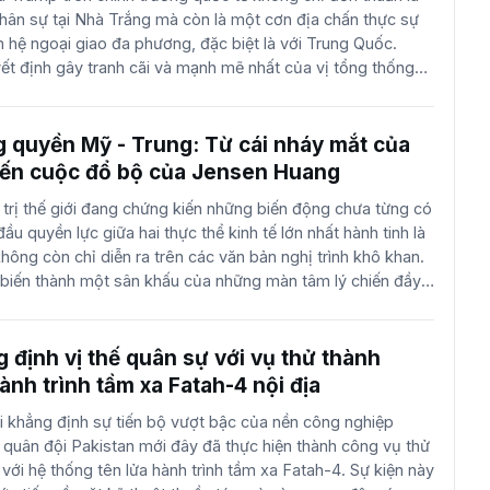
hân sự tại Nhà Trắng mà còn là một cơn địa chấn thực sự
ưng giới quan sát quốc tế lại nhìn nhận một thực trạng đáng
n hệ ngoại giao đa phương, đặc biệt là với Trung Quốc.
mòn về năng lực chỉ huy, sự tê liệt trong khâu ra quyết định
t định gây tranh cãi và mạnh mẽ nhất của vị tổng thống
thể sẽ không bao giờ phục hồi hoàn toàn về mặt chất
ệm Marco Rubio vào vị trí Ngoại trưởng được xem là một
iện, một gáo nước lạnh dội thẳng vào những toan tính chiến
Marco Rubio từ lâu đã không còn là một cái tên xa lạ trong
g quyền Mỹ - Trung: Từ cái nháy mắt của
g đối với chính quyền Trung Quốc, ông chính là "cái gai trong
ến cuộc đổ bộ của Jensen Huang
 đứng đầu trong danh sách đen bị trừng phạt. Việc một
 trị thế giới đang chứng kiến những biến động chưa từng có
h cấm vận của Trung Quốc lại chuẩn bị nắm giữ vị trí người
ầu quyền lực giữa hai thực thể kinh tế lớn nhất hành tinh là
i giao Mỹ đã tạo ra một tình huống trớ trêu chưa từng có
ông còn chỉ diễn ra trên các văn bản nghị trình khô khan.
giao hiện đại, biến những tuyên bố trừng phạt của Bắc Kinh
 biến thành một sân khấu của những màn tâm lý chiến đầy
ề gây bàn tán và thậm chí là châm biếm trên toàn cầu....
ử chỉ, mỗi cái bắt tay và thậm chí là một cái nháy mắt cũng
ng điệp chính trị sâu sắc. Tâm điểm của sự chú ý hiện nay
ộng thái mới nhất của chính quyền Donald Trump trong
 định vị thế quân sự với vụ thử thành
rật tự mới tại khu vực châu Á - Thái Bình Dương, mà cụ thể là
ành trình tầm xa Fatah-4 nội địa
c quân bài chiến lược để gây áp lực tối đa lên Bắc Kinh
 khẳng định sự tiến bộ vượt bậc của nền công nghiệp
ủa đối phương. Sự kiện gây chấn động nhất trong giới quan
 quân đội Pakistan mới đây đã thực hiện thành công vụ thử
đây chính là màn xuất hiện đầy kịch tính của Marco Rubio,
với hệ thống tên lửa hành trình tầm xa Fatah-4. Sự kiện này
 đến là một trong những chính khách có thái độ cứng rắn