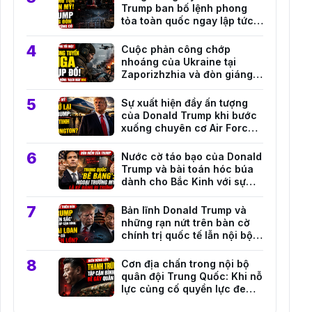
Trump ban bố lệnh phong
tỏa toàn quốc ngay lập tức
trước mối đe dọa an ninh
nghiêm trọng
Cuộc phản công chớp
nhoáng của Ukraine tại
Zaporizhzhia và đòn giáng
mạnh vào hệ thống hậu cần
Nga
Sự xuất hiện đầy ấn tượng
của Donald Trump khi bước
xuống chuyên cơ Air Force
One tại căn cứ Andrews
Nước cờ táo bạo của Donald
Trump và bài toán hóc búa
dành cho Bắc Kinh với sự
trỗi dậy của Marco Rubio
Bản lĩnh Donald Trump và
những rạn nứt trên bàn cờ
chính trị quốc tế lẫn nội bộ
Đài Loan
Cơn địa chấn trong nội bộ
quân đội Trung Quốc: Khi nỗ
lực củng cố quyền lực đe
dọa sức mạnh thực chiến