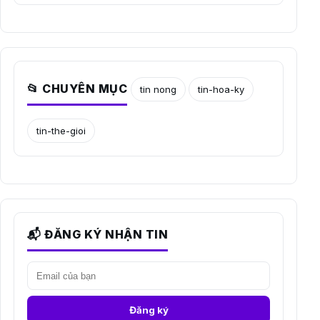
📂 CHUYÊN MỤC
tin nong
tin-hoa-ky
tin-the-gioi
📬 ĐĂNG KÝ NHẬN TIN
Đăng ký