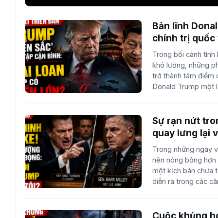
Bản lĩnh Dona
chính trị quốc
Trong bối cảnh tình 
khó lường, những ph
trở thành tâm điểm 
Donald Trump một l
đanh thép liên qua
những thông tin mới 
cũng như trong các 
Sự rạn nứt tro
chưa bao giờ đưa ra
quay lưng lại
Đài Loan. Tuyên bố 
của Trump
Trong những ngày vừ
đối với Bắc Kinh mà
nên nóng bỏng hơn b
hồ chiến lược" mà M
một kịch bản chưa t
xuất hiện vào thời 
diễn ra trong các că
quay trở lại Nhà Tr
câu trả lời mang tín
không...
giữa các thành viê
phục vụ dưới thời 
Cuộc khủng hoả