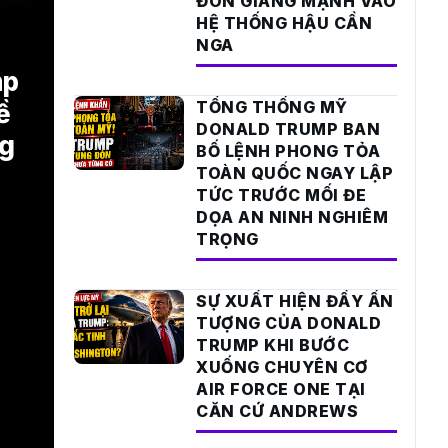
ĐÒN GIÁNG MẠNH VÀO
HỆ THỐNG HẬU CẦN
NGA
mp
TỔNG THỐNG MỸ
ề
DONALD TRUMP BAN
ng
BỐ LỆNH PHONG TỎA
TOÀN QUỐC NGAY LẬP
TỨC TRƯỚC MỐI ĐE
DỌA AN NINH NGHIÊM
TRỌNG
SỰ XUẤT HIỆN ĐẦY ẤN
TƯỢNG CỦA DONALD
TRUMP KHI BƯỚC
XUỐNG CHUYÊN CƠ
AIR FORCE ONE TẠI
CĂN CỨ ANDREWS