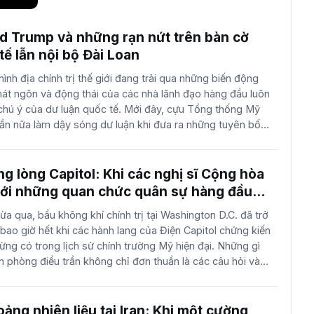
ld Trump và những rạn nứt trên bàn cờ
 tế lẫn nội bộ Đài Loan
hình địa chính trị thế giới đang trải qua những biến động
át ngôn và động thái của các nhà lãnh đạo hàng đầu luôn
chú ý của dư luận quốc tế. Mới đây, cựu Tổng thống Mỹ
ần nữa làm dậy sóng dư luận khi đưa ra những tuyên bố
n đến mối quan hệ giữa Mỹ, Trung Quốc và Đài Loan. Theo
nhất, ông Trump khẳng định rằng trong suốt thời gian tại vị
cuộc tiếp xúc với Chủ tịch Trung Quốc Tập Cận Bình, ông
ng lòng Capitol: Khi các nghị sĩ Cộng hòa
 bất kỳ lời hứa hay cam kết cụ thể nào liên quan đến vấn đề
 với những quan chức quân sự hàng đầu
này không chỉ tái khẳng định lập trường cứng rắn của ông
a qua, bầu không khí chính trị tại Washington D.C. đã trở
 còn đặt ra nhiều câu hỏi về tương lai của chính sách "mơ
ao giờ hết khi các hành lang của Điện Capitol chứng kiến
ỹ đã duy trì bấy lâu nay. Những chia sẻ này của ông Trump
ừng có trong lịch sử chính trường Mỹ hiện đại. Những gì
điểm nhạy cảm, khi các cuộc thảo luận về khả năng ông
n phòng điều trần không chỉ đơn thuần là các câu hỏi và
ắng đang ngày càng trở nên sôi động. Việc ông khẳng định
h thủ tục, mà đó là một cuộc đối đầu trực diện, đầy kịch tính
n Đảng Cộng hòa và những quan chức quân sự cấp cao từng
cựu Tổng thống Donald Trump. Đây là một bước ngoặt đáng
ng nhiên liệu tại Iran: Khi một cường