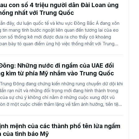
toàn cầu. Các sắc lệnh này dựa trên các giao thức an ninh
au con số 4 triệu người dân Đài Loan ủng
t nhất, cho phép chính quyền hiện tại nắm giữ những
hống nhất với Trung Quốc
đối với nền kinh tế và hệ thống tài chính của Hoa Kỳ, một
ần đây, dư luận quốc tế và khu vực Đông Bắc Á đang xôn
uyên gia pháp lý cho rằng có thể thay đổi vĩnh viễn vai trò
 tin mang tính bước ngoặt liên quan đến tương lai của eo
 bang (Fed). Bối cảnh của quyết định mang tính quyết liệt
 con số thống kê mới được đưa ra cho thấy có khoảng
t phát từ những căng thẳng leo thang đỉnh điểm tại Trung
an bày tỏ quan điểm ủng hộ việc thống nhất với Trung
ác mối đe dọa quân sự từ Iran. Theo các nguồn tin thân cận
ối chiếu với tổng dân số hiện tại của hòn đảo này là khoảng
on số 22,4% tương đương với gần hơn 4 triệu người dân.
ng hề nhỏ, thậm chí được coi là một cú sốc đối với giới
Đông: Những nước đi ngầm của UAE đối
vốn lâu nay vẫn tin rằng đa số người dân Đài Loan muốn duy
ọng kìm từ phía Mỹ nhắm vào Trung Quốc
ập trên thực tế hoặc giữ nguyên trạng. Tuy nhiên, đằng sau
ị Trung Đông đang chứng kiến những rung chuyển dữ dội khi
ức tranh đa diện về tâm lý xã hội, những tác động từ cục
dần rạn nứt và những đối trọng mới đang hình thành trong
hế giới và cả những hoài nghi về tính khách quan của các
 của sự chú ý không chỉ nằm ở những cuộc xung đột vũ
ận. Để hiểu rõ thực chất của vấn đề, cần phải bóc tách từng
còn ở một cuộc chiến thầm lặng về tầm ảnh hưởng, tiền tệ
 kinh tế, văn hóa cho đến những biến động không ngừng
ng đó, Các Tiểu vương quốc Ả Rập Thống nhất (UAE) đang
n tố then chốt, thực hiện những bước đi đầy toan tính để
của Iran, trong khi cựu Tổng thống Mỹ Donald Trump và
định mệnh của các thành phố tên lửa ngầm
o ra một kịch bản kinh tế khắc nghiệt khiến Trung Quốc rơi
n của tình báo Mỹ
lưỡng nan ngay trước thềm các cuộc hội nghị thượng đỉnh