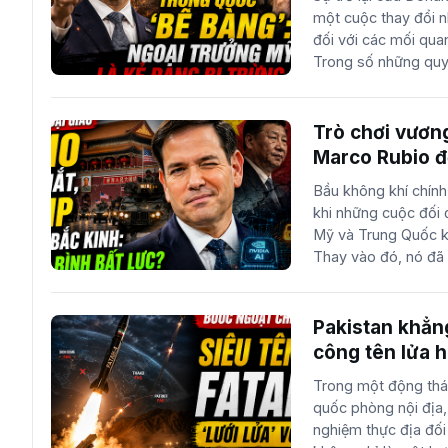
một cuộc thay đổi n
chính và kỷ luật, nh
đối với các mối qua
lo ngại hơn: sự xói 
Trong số những quyế
và một quân đội có 
đắc cử, việc bổ nhi
lượng lãnh đạ...
đòn tấn công trực d
lược của Bắc Kinh. 
Trò chơi vươn
giới chính trị, nhưn
Marco Rubio đ
mắt" và là nhân vật
Bầu không khí chính
người đang chịu lện
khi những cuộc đối đ
đứng đầu ngành ngoạ
Mỹ và Trung Quốc kh
trong lịch sử ngoại 
Thay vào đó, nó đã
trở thành một chủ đ
tính toán, nơi mỗi c
mang theo những thô
đổ dồn vào những đ
Pakistan khẳng
việc thiết lập một t
công tên lửa h
cách họ điều phối cá
Trong một động thái
ngay trên sân nhà c
quốc phòng nội địa,
sát ngoại giao gần 
nghiệm thực địa đối 
người vốn được biết