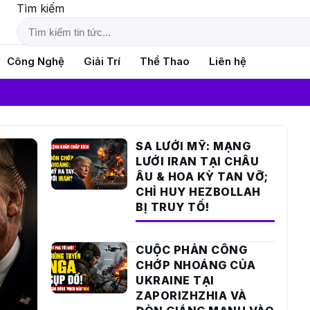
Tìm kiếm
Công Nghệ
Giải Trí
Thể Thao
Liên hệ
SA LƯỚI MỸ: MẠNG
LƯỚI IRAN TẠI CHÂU
ÂU & HOA KỲ TAN VỠ;
CHỈ HUY HEZBOLLAH
BỊ TRUY TỐ!
CUỘC PHẢN CÔNG
CHỚP NHOÁNG CỦA
UKRAINE TẠI
ZAPORIZHZHIA VÀ