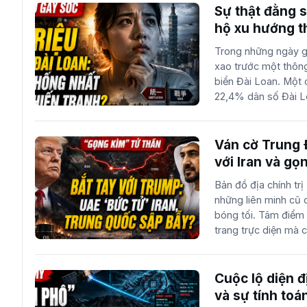
tâm quyền lực trên 
Sự thật đằng s
quốc gia nghiêm ngặ
hộ xu hướng t
quyền hạn sâu rộng 
Trong những ngày g
kịch bản mà nhiều ch
xao trước một thông
của Cục Dự trữ Liên
biển Đài Loan. Một
này được cho là xuấ
22,4% dân số Đài Lo
Đông, đặc biệt là c
Quốc đại lục. Nếu đ
với chính q...
23,5 triệu người, c
Đây là một tỷ lệ khô
Ván cờ Trung 
quan sát chính trị 
với Iran và g
trì tình trạng độc l
Bản đồ địa chính tr
con số này là một b
những liên minh cũ 
diện địa chính trị t
bóng tối. Tâm điểm
cuộc khảo sát dư lu
trang trực diện mà 
lớp nguyên nhân từ
và năng lượng. Tro
của nền chính trị t...
nổi lên như một nhâ
kìm hãm tham vọng 
Cuộc lộ diện 
các cộng sự đang tạ
và sự tính toá
vào thế tiến thoái 